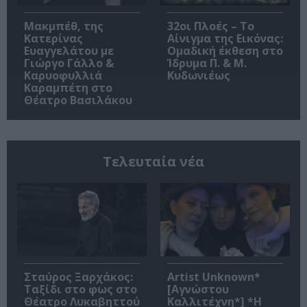
Μακμπέθ, της
32οι Πλοές – Το
Κατερίνας
Αίνιγμα της Εικόνας:
Ευαγγελάτου με
Ομαδική έκθεση στο
Γιώργο Γάλλο &
Ίδρυμα Π. & Μ.
Καρυοφυλλιά
Κυδωνιέως
Καραμπέτη στο
Θέατρο Βασιλάκου
Τελευταία νέα
Σταύρος Ξαρχάκος:
Artist Unknown*
Ταξίδι στο φως στο
[Αγνώστου
Θέατρο Λυκαβηττού
Καλλιτέχνη*] *Η