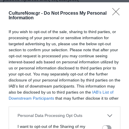
Δείτε όλα τα
τελευταία νέα
για την Τέχνη και τον
CultureNow.gr -
Do Not Process My Personal
Information
Πολιτισμό στο
Culturenow.gr
If you wish to opt-out of the sale, sharing to third parties, or
Νέοι Διαγωνισμοί
❯
processing of your personal or sensitive information for
targeted advertising by us, please use the below opt-out
Newsletter
section to confirm your selection. Please note that after your
opt-out request is processed you may continue seeing
Κάθε βδομάδα στο e-mail σας τα τελευταία νέα για
interest-based ads based on personal information utilized by
την Τέχνη και τον Πολιτισμό!
us or personal information disclosed to third parties prior to
your opt-out. You may separately opt-out of the further
disclosure of your personal information by third parties on the
IAB’s list of downstream participants. This information may
also be disclosed by us to third parties on the
IAB’s List of
Downstream Participants
that may further disclose it to other
Ακολουθήστε το Culturenow.gr
third parties.
Personal Data Processing Opt Outs
I want to opt-out of the Sharing of my