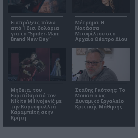
Εισπράξεις πάνω
Μέτρημα: Η
από 1 δισ. δολάρια
Νατάσσα
για το “Spider-Man:
Μποφίλιου στο
Brand New Day”
Αρχαίο Θέατρο Δίου
Μήδεια, του
Στάθης Γκότσης: Το
Ευριπίδη από τον
Μουσείο ως
Nikita Milivojević με
Δυναμικό Εργαλείο
την Καρυοφυλλιά
Κριτικής Μάθησης
Καραμπέτη στην
Κρήτη