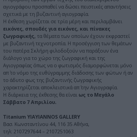
αγιογράφου προσπαθεί να δώσει πειστικές απαντήσεις
σχετικά με τη βυζαντινή αγιογραφία.
Η έκθεση χωρίζεται σε τρία μέρη και περιλαμβάνει
εικόνες, σπουδές για εικόνες, και πίνακες
ζωγραφικής,
τα θέματα των οποίων έχουν εκφραστεί
με βυζαντινή τεχνοτροπία. Η προσέγγιση των θεμάτων
του πατέρα Σκλήρη φιλοδοξούν να παράξουν ένα
διάλογο για το χώρο της ζωγραφική και της
Αγιογραφίας όπως να ο φωτισμός διαμορφώνεται μόνο
απ΄ το νόμο της ευθύγραμμης διάδοσης των φώτων ή αν
το άδυτο φως της βυζαντινής ζωγραφικής
χαρακτηρίζεται αποκλειστικά απ΄ την Αγιογραφία.
Η διάρκεια της έκθεσης θα είναι
ως το Μεγάλο
Σάββατο 7 Απριλίου.
Titanium YIAYIANNOS GALLERY
Βασ. Κωνσταντίνου 44, 116 35 Αθήνα,
τηλ: 2107297644 – 2107251063