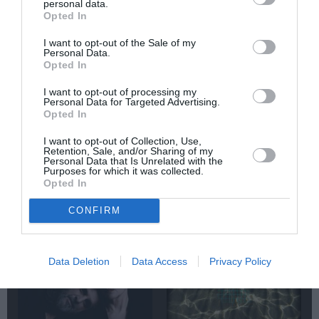
personal data.
Opted In
Δημοφιλή Άρθρα
I want to opt-out of the Sale of my
Personal Data.
Opted In
I want to opt-out of processing my
Personal Data for Targeted Advertising.
Opted In
I want to opt-out of Collection, Use,
O «Οιδίποδας» του
Θεοδώρα,
Retention, Sale, and/or Sharing of my
Personal Data that Is Unrelated with the
Ρόμπερτ Άικ ξανά
Αυτοκράτειρα του
Purposes for which it was collected.
στη Στέγη – Με τους
Βυζαντίου: Η νέα
Opted In
Νίκο Κουρή & Μαρία
ελληνική όπερα του
Κεχαγιόγλου
Θεόδωρου Στάθη
CONFIRM
στο θέατρο
Ολύμπια
Data Deletion
Data Access
Privacy Policy