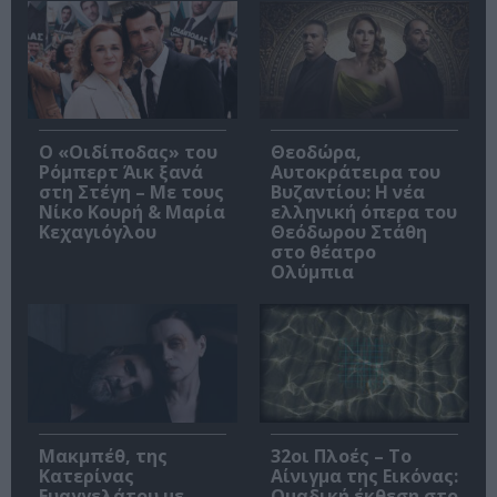
O «Οιδίποδας» του
Θεοδώρα,
Ρόμπερτ Άικ ξανά
Αυτοκράτειρα του
στη Στέγη – Με τους
Βυζαντίου: Η νέα
Νίκο Κουρή & Μαρία
ελληνική όπερα του
Κεχαγιόγλου
Θεόδωρου Στάθη
στο θέατρο
Ολύμπια
Μακμπέθ, της
32οι Πλοές – Το
Κατερίνας
Αίνιγμα της Εικόνας:
Ευαγγελάτου με
Ομαδική έκθεση στο