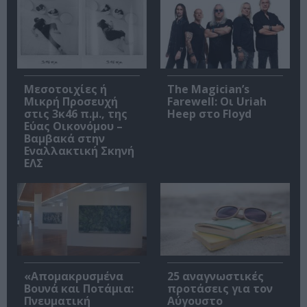
Μεσοτοιχίες ή
The Magician’s
Μικρή Προσευχή
Farewell: Οι Uriah
στις 3κ46 π.μ., της
Heep στο Floyd
Εύας Οικονόμου –
Βαμβακά στην
Εναλλακτική Σκηνή
ΕΛΣ
«Απομακρυσμένα
25 αναγνωστικές
Βουνά και Ποτάμια:
προτάσεις για τον
Πνευματική
Αύγουστο