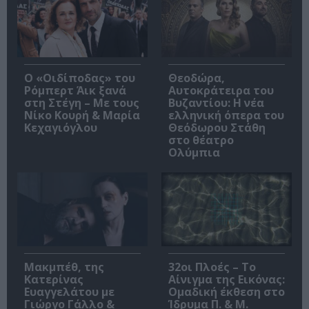
O «Οιδίποδας» του
Θεοδώρα,
Ρόμπερτ Άικ ξανά
Αυτοκράτειρα του
στη Στέγη – Με τους
Βυζαντίου: Η νέα
Νίκο Κουρή & Μαρία
ελληνική όπερα του
Κεχαγιόγλου
Θεόδωρου Στάθη
στο θέατρο
Ολύμπια
Μακμπέθ, της
32οι Πλοές – Το
Κατερίνας
Αίνιγμα της Εικόνας:
Ευαγγελάτου με
Ομαδική έκθεση στο
Γιώργο Γάλλο &
Ίδρυμα Π. & Μ.