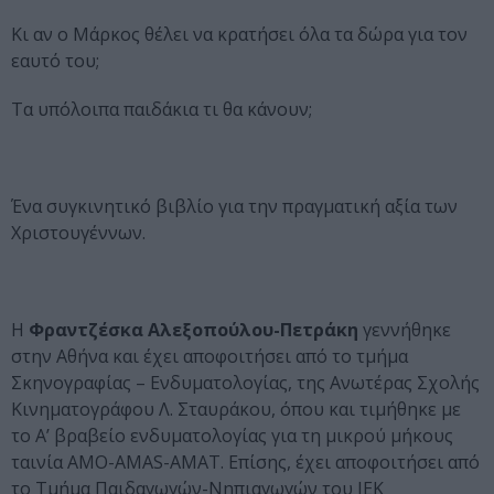
Κι αν ο Μάρκος θέλει να κρατήσει όλα τα δώρα για τον
εαυτό του;
Τα υπόλοιπα παιδάκια τι θα κάνουν;
Ένα συγκινητικό βιβλίο για την πραγματική αξία των
Χριστουγέννων.
Η
Φραντζέσκα Αλεξοπούλου-Πετράκη
γεννήθηκε
στην Αθήνα και έχει αποφοιτήσει από το τμήμα
Σκηνογραφίας – Ενδυματολογίας, της Ανωτέρας Σχολής
Κινηματογράφου Λ. Σταυράκου, όπου και τιμήθηκε με
το Α’ βραβείο ενδυματολογίας για τη μικρού μήκους
ταινία ΑΜΟ-AMAS-AMAT. Επίσης, έχει αποφοιτήσει από
το Τμήμα Παιδαγωγών-Νηπιαγωγών του ΙΕΚ