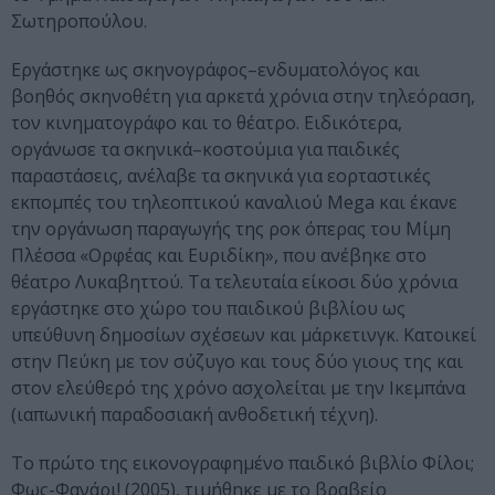
Σωτηροπούλου.
Εργάστηκε ως σκηνογράφος–ενδυματολόγος και
βοηθός σκηνοθέτη για αρκετά χρόνια στην τηλεόραση,
τον κινηματογράφο και το θέατρο. Ειδικότερα,
οργάνωσε τα σκηνικά–κοστούμια για παιδικές
παραστάσεις, ανέλαβε τα σκηνικά για εορταστικές
εκπομπές του τηλεοπτικού καναλιού Mega και έκανε
την οργάνωση παραγωγής της ροκ όπερας του Μίμη
Πλέσσα «Ορφέας και Ευριδίκη», που ανέβηκε στο
θέατρο Λυκαβηττού. Τα τελευταία είκοσι δύο χρόνια
εργάστηκε στο χώρο του παιδικού βιβλίου ως
υπεύθυνη δημοσίων σχέσεων και μάρκετινγκ. Κατοικεί
στην Πεύκη με τον σύζυγο και τους δύο γιους της και
στον ελεύθερό της χρόνο ασχολείται με την Ικεμπάνα
(ιαπωνική παραδοσιακή ανθοδετική τέχνη).
Το πρώτο της εικονογραφημένο παιδικό βιβλίο Φίλοι;
Φως-Φανάρι! (2005), τιμήθηκε με το βραβείο