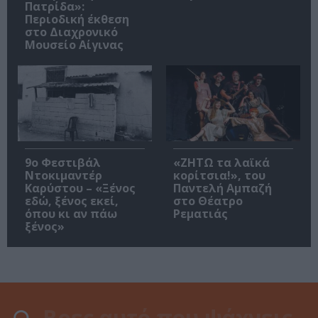
Πατρίδα»:
Περιοδική έκθεση
στο Διαχρονικό
Μουσείο Αίγινας
9ο Φεστιβάλ
«ΖΗΤΩ τα λαϊκά
Ντοκιμαντέρ
κορίτσια!», του
Καρύστου – «Ξένος
Παντελή Αμπαζή
εδώ, ξένος εκεί,
στο Θέατρο
όπου κι αν πάω
Ρεματιάς
ξένος»