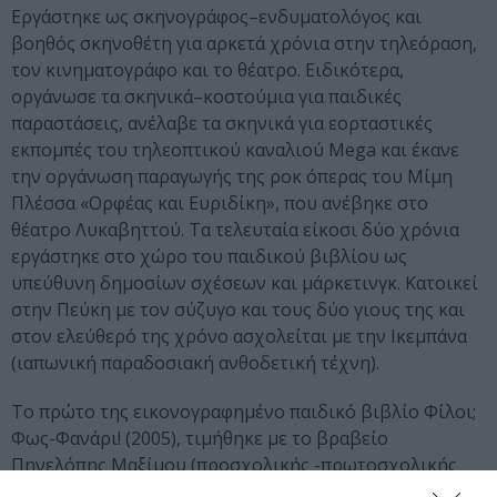
Εργάστηκε ως σκηνογράφος–ενδυματολόγος και
βοηθός σκηνοθέτη για αρκετά χρόνια στην τηλεόραση,
τον κινηματογράφο και το θέατρο. Ειδικότερα,
οργάνωσε τα σκηνικά–κοστούμια για παιδικές
παραστάσεις, ανέλαβε τα σκηνικά για εορταστικές
εκπομπές του τηλεοπτικού καναλιού Mega και έκανε
την οργάνωση παραγωγής της ροκ όπερας του Μίμη
Πλέσσα «Ορφέας και Ευριδίκη», που ανέβηκε στο
θέατρο Λυκαβηττού. Τα τελευταία είκοσι δύο χρόνια
εργάστηκε στο χώρο του παιδικού βιβλίου ως
υπεύθυνη δημοσίων σχέσεων και μάρκετινγκ. Κατοικεί
στην Πεύκη με τον σύζυγο και τους δύο γιους της και
στον ελεύθερό της χρόνο ασχολείται με την Ικεμπάνα
(ιαπωνική παραδοσιακή ανθοδετική τέχνη).
Το πρώτο της εικονογραφημένο παιδικό βιβλίο Φίλοι;
Φως-Φανάρι! (2005), τιμήθηκε με το βραβείο
Πηνελόπης Μαξίμου (προσχολικής -πρωτοσχολικής
ηλικίας) από τον Κύκλο του Ελληνικού Παιδικού