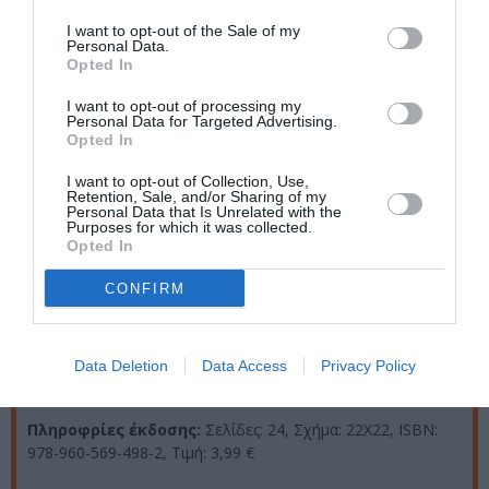
κυκλοφορούν επίσης το Θέλω πάντα να γελάς (2014) και
το Ονειρεύομαι με μάτια ανοιχτά (2015).
I want to opt-out of the Sale of my
Personal Data.
Opted In
I want to opt-out of processing my
Personal Data for Targeted Advertising.
Opted In
I want to opt-out of Collection, Use,
Retention, Sale, and/or Sharing of my
Personal Data that Is Unrelated with the
Purposes for which it was collected.
Opted In
CONFIRM
Data Deletion
Data Access
Privacy Policy
Ταυτότητα
Πληροφρίες έκδοσης:
Σελίδες: 24, Σχήμα: 22Χ22, ΙSBN:
978-960-569-498-2, Τιμή: 3,99 €