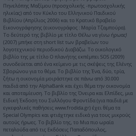
Πηνελόπης Μαξίμου (προσχολικής -πρωτοσχολικής
ηλικίας) από τον Κύκλο του Ελληνικού Παιδικού
Βιβλίου (Απρίλιος 2006) και το Κρατικό Βραβείο
Εικονογράφησης (εικονογράφος : Μαρία Τζαμπούρα).
Το δεύτερό της βιβλίο με τίτλο Θέλω να γίνω ήρωας!
(2007) μπήκε στη short list των βραβείων του
λογοτεχνικού περιοδικού Διαβάζω. Το οικολογικό
βιβλίο της με τίτλο Ο πλανήτης εκπέμπει SOS (2009)
συνοδεύεται από ένα κείμενο με τις σκέψεις της Ελένης
Σβορώνου για το θέμα. Το βιβλίο της Ένα, δύο, τρία,
ζήτω η οικονομία μοιράστηκε σε πάνω από 30.000
παιδιά από την AlphaBank και έχει θέμα την οικονομία
και αποταμίευση. Το βιβλίο της Όνειρα και Ελπίδες, μια
Ειδική Έκδοση του Συλλόγου Φροντίδα (για παιδιά με
εγκεφαλικές παθήσεις www.frodida.gr) έχει θέμα τα
Special Olympics και φτιάχτηκε ειδικά για τους μικρούς
αυτούς ήρωες. Το βιβλίο της, το Μια πιο ωραία
πεταλούδα από τις Εκδόσεις Παπαδόπουλος,