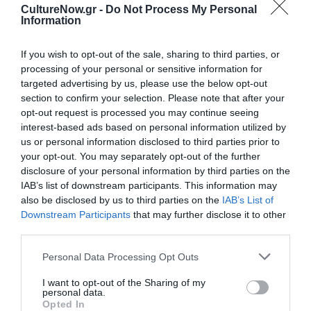
CultureNow.gr -
Do Not Process My Personal
Βιβλίου (Απρίλιος 2006) και το Κρατικό Βραβείο
Information
Εικονογράφησης (εικονογράφος : Μαρία Τζαμπούρα).
Το δεύτερό της βιβλίο με τίτλο Θέλω να γίνω ήρωας!
If you wish to opt-out of the sale, sharing to third parties, or
(2007) μπήκε στη short list των βραβείων του
processing of your personal or sensitive information for
λογοτεχνικού περιοδικού Διαβάζω. Το οικολογικό
targeted advertising by us, please use the below opt-out
βιβλίο της με τίτλο Ο πλανήτης εκπέμπει SOS (2009)
section to confirm your selection. Please note that after your
συνοδεύεται από ένα κείμενο με τις σκέψεις της Ελένης
opt-out request is processed you may continue seeing
interest-based ads based on personal information utilized by
Σβορώνου για το θέμα. Το βιβλίο της Ένα, δύο, τρία,
us or personal information disclosed to third parties prior to
ζήτω η οικονομία μοιράστηκε σε πάνω από 30.000
your opt-out. You may separately opt-out of the further
παιδιά από την AlphaBank και έχει θέμα την οικονομία
disclosure of your personal information by third parties on the
και αποταμίευση. Το βιβλίο της Όνειρα και Ελπίδες, μια
IAB’s list of downstream participants. This information may
Ειδική Έκδοση του Συλλόγου Φροντίδα (για παιδιά με
also be disclosed by us to third parties on the
IAB’s List of
εγκεφαλικές παθήσεις www.frodida.gr) έχει θέμα τα
Downstream Participants
that may further disclose it to other
Special Olympics και φτιάχτηκε ειδικά για τους μικρούς
third parties.
αυτούς ήρωες. Το βιβλίο της, το Μια πιο ωραία
Personal Data Processing Opt Outs
πεταλούδα από τις Εκδόσεις Παπαδόπουλος,
κυκλοφόρησε από τον Σύλλογο Φροντίδα τον
I want to opt-out of the Sharing of my
personal data.
Δεκέμβριο του 2013. Από τις εκδόσεις Παπαδόπουλος
Opted In