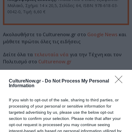
Μαλακό, Σχήμα: 14 x 20,5, Σελίδες: 64, ISBN: 978-618-03-
0042-0, Τιμή: 6,60 €
Ακολουθήστε το Culturenow.gr στο
Google News
και
μάθετε πρώτοι όλες τις ειδήσεις
Δείτε όλα τα
τελευταία νέα
για την Τέχνη και τον
Πολιτισμό στο
Culturenow.gr
Νέοι Διαγωνισμοί
❯
CultureNow.gr -
Do Not Process My Personal
Information
Tags
If you wish to opt-out of the sale, sharing to third parties, or
ΕΚΔΟΣΕΙΣ ΜΕΤΑΙΧΜΙΟ
ΠΑΙΔΙΚΟ ΒΙΒΛΙΟ
processing of your personal or sensitive information for
targeted advertising by us, please use the below opt-out
section to confirm your selection. Please note that after your
Newsletter
opt-out request is processed you may continue seeing
Κάθε βδομάδα στο e-mail σας τα τελευταία νέα για
interest-based ads based on personal information utilized by