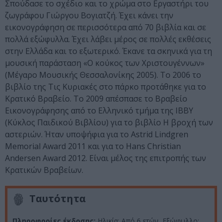
Σπούδασε το σχέδιο και το χρώμα στο Εργαστήρι του
ζωγράφου Γιώργου Βογιατζή. Έχει κάνει την
εικονογράφηση σε περισσότερα από 70 βιβλία και σε
πολλά εξώφυλλα. Έχει λάβει μέρος σε πολλές εκθέσεις
στην Ελλάδα και το εξωτερικό. Έκανε τα σκηνικά για τη
μουσική παράσταση «Ο κούκος των Χριστουγέννων»
(Μέγαρο Μουσικής Θεσσαλονίκης 2005). Το 2006 το
βιβλίο της Τις Κυριακές στο πάρκο προτάθηκε για το
Κρατικό Βραβείο. Το 2009 απέσπασε το Βραβείο
Εικονογράφησης από το Ελληνικό τμήμα της ΙΒΒΥ
(Κύκλος Παιδικού Βιβλίου) για το βιβλίο Η βροχή των
αστεριών. Ήταν υποψήφια για το Astrid Lindgren
Memorial Award 2011 και για το Hans Christian
Andersen Award 2012. Είναι μέλος της επιτροπής των
Κρατικών Βραβείων.
Ταυτότητα
Πληροφορίες έκδοσης:
Ηλικία: Από 6 ετών, Εξώφυλλο: