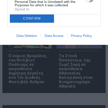
Personal Data that Is Unrelated with the
της Κάρμεν
2026
Purposes for which it was collected.
Ρουγγέρη στο 55ο
Opted In
Φεστιβάλ Ολύμπου
2026
CONFIRM
Data Deletion
Data Access
Privacy Policy
O κύριος Βρομύλος,
Τα Στενά
του Ντέιβιντ
Παπούτσια, της
Ουάλιαμς σε
Ζωρζ Σαρή σε
σκηνοθεσία
σκηνοθεσία
Δημήτρη Δεγαΐτη
Αθανασίας
στο 12ο Διεθνές
Καλογιάννη στον
Φεστιβάλ Άνδρου
Κινηματογράφο
Αθηναία