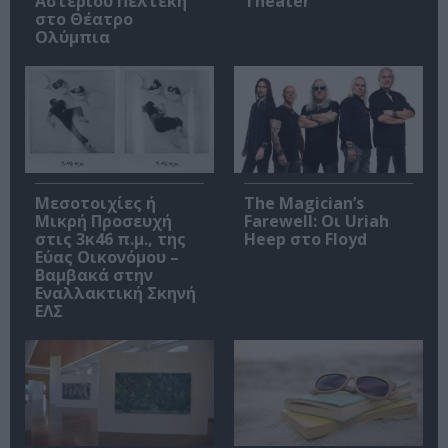
Αστέριου Πελτέκη
Theater
στο Θέατρο
Ολύμπια
Μεσοτοιχίες ή
The Magician’s
Μικρή Προσευχή
Farewell: Οι Uriah
στις 3κ46 π.μ., της
Heep στο Floyd
Εύας Οικονόμου –
Βαμβακά στην
Εναλλακτική Σκηνή
ΕΛΣ