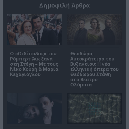
Δημοφιλή Άρθρα
O «Οιδίποδας» του
Θεοδώρα,
Ρόμπερτ Άικ ξανά
Αυτοκράτειρα του
στη Στέγη – Με τους
Βυζαντίου: Η νέα
Νίκο Κουρή & Μαρία
ελληνική όπερα του
Κεχαγιόγλου
Θεόδωρου Στάθη
στο θέατρο
Ολύμπια