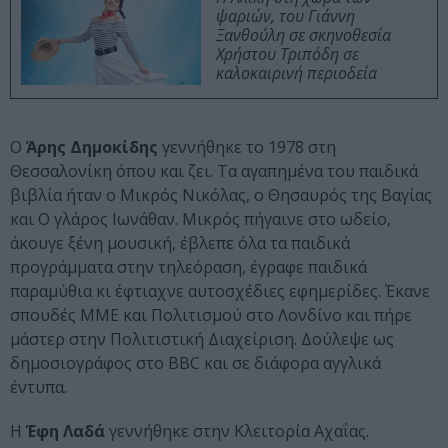
ψαριών, του Γιάννη
Ξανθούλη σε σκηνοθεσία
Χρήστου Τριπόδη σε
καλοκαιρινή περιοδεία
Ο
Άρης Δημοκίδης
γεννήθηκε το 1978 στη
Θεσσαλονίκη όπου και ζει. Τα αγαπημένα του παιδικά
βιβλία ήταν ο Μικρός Νικόλας, ο Θησαυρός της Βαγίας
και Ο γλάρος Ιωνάθαν. Μικρός πήγαινε στο ωδείο,
άκουγε ξένη μουσική, έβλεπε όλα τα παιδικά
προγράμματα στην τηλεόραση, έγραφε παιδικά
παραμύθια κι έφτιαχνε αυτοσχέδιες εφημερίδες. Έκανε
σπουδές ΜΜΕ και Πολιτισμού στο Λονδίνο και πήρε
μάστερ στην Πολιτιστική Διαχείριση. Δούλεψε ως
δημοσιογράφος στο BBC και σε διάφορα αγγλικά
έντυπα.
Η
Έφη Λαδά
γεννήθηκε στην Κλειτορία Αχαΐας.