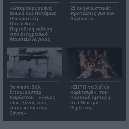
«Απομακρυσμένα
25 αναγνωστικές
Βουνά και Ποτάμια:
προτάσεις για τον
Πνευματική
Αύγουστο
Πατρίδα»:
Περιοδική έκθεση
στο Διαχρονικό
Μουσείο Αίγινας
9ο Φεστιβάλ
«ΖΗΤΩ τα λαϊκά
Ντοκιμαντέρ
κορίτσια!», του
Καρύστου – «Ξένος
Παντελή Αμπαζή
εδώ, ξένος εκεί,
στο Θέατρο
όπου κι αν πάω
Ρεματιάς
ξένος»