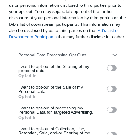
την Τέχνη και τον Πολιτισμό!
us or personal information disclosed to third parties prior to
your opt-out. You may separately opt-out of the further
disclosure of your personal information by third parties on the
IAB’s list of downstream participants. This information may
also be disclosed by us to third parties on the
IAB’s List of
Downstream Participants
that may further disclose it to other
Ακολουθήστε το Culturenow.gr
third parties.
Personal Data Processing Opt Outs
I want to opt-out of the Sharing of my
personal data.
Σχετικά Άρθρα
Opted In
I want to opt-out of the Sale of my
Personal Data.
Opted In
I want to opt-out of processing my
Personal Data for Targeted Advertising.
Opted In
Πολυάννα Το
ΚΠΙΣΝ: Park your
I want to opt-out of Collection, Use,
παιχνίδι της χαράς,
Cinema – Αύγουστος
Retention, Sale, and/or Sharing of my