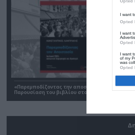
Opted 
I want t
Opted 
I want 
Advertis
Opted 
I want t
of my P
was col
Opted 
«Παρεμποδίζοντας την αποστασία, Ιουλιανά 196
Παρουσίαση του βιβλίου στο Μεταξουργείο
Δ