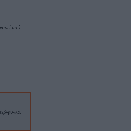
οφορεί από
ό εξώφυλλο,