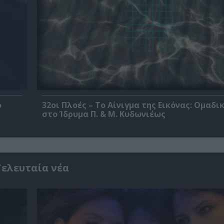
ο
32οι Πλοές – Το Αίνιγμα της Εικόνας: Ομαδι
στο Ίδρυμα Π. & Μ. Κυδωνιέως
Τελευταία νέα