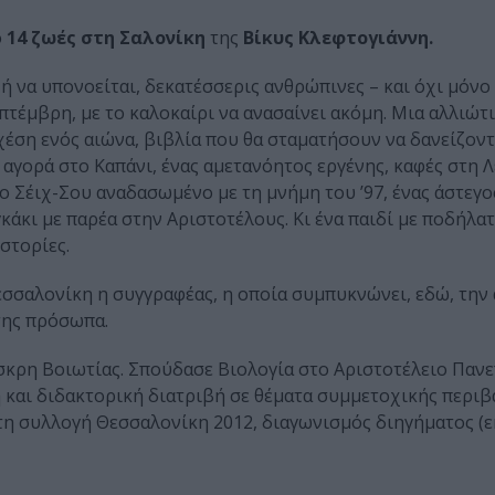
ο
14 ζωές στη Σαλονίκη
της
Βίκυς Κλεφτογιάννη.
ή να υπονοείται, δεκατέσσερις ανθρώπινες – και όχι μόνο 
επτέμβρη, με το καλοκαίρι να ανασαίνει ακόμη. Μια αλλιώτ
χέση ενός αιώνα, βιβλία που θα σταματήσουν να δανείζοντα
η αγορά στο Καπάνι, ένας αμετανόητος εργένης, καφές στη
ο Σέιχ-Σου αναδασωμένο με τη μνήμη του ’97, ένας άστεγο
κάκι με παρέα στην Αριστοτέλους. Κι ένα παιδί με ποδήλατ
στορίες.
εσσαλονίκη η συγγραφέας, η οποία συμπυκνώνει, εδώ, την 
της πρόσωπα.
σκρη Βοιωτίας. Σπούδασε Βιολογία στο Αριστοτέλειο Παν
 και διδακτορική διατριβή σε θέματα συμμετοχικής περι
τη συλλογή Θεσσαλονίκη 2012, διαγωνισμός διηγήματος (