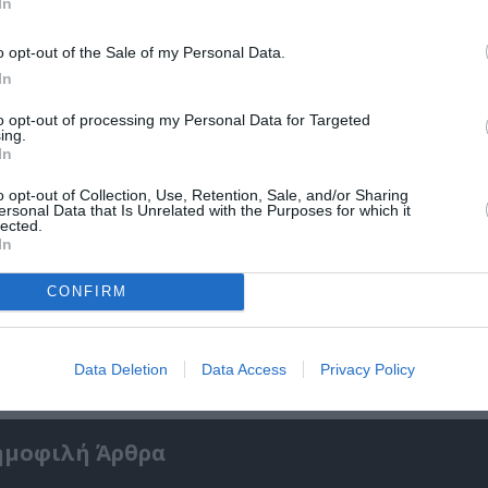
In
o opt-out of the Sale of my Personal Data.
In
to opt-out of processing my Personal Data for Targeted
ing.
In
o opt-out of Collection, Use, Retention, Sale, and/or Sharing
ersonal Data that Is Unrelated with the Purposes for which it
lected.
In
CONFIRM
5»:
Σπύρος Κακατσάκης – Ανακρίνοντας το Σκο
Παρουσίαση του βιβλίου στα Public Συντάγ
Data Deletion
Data Access
Privacy Policy
ημοφιλή Άρθρα