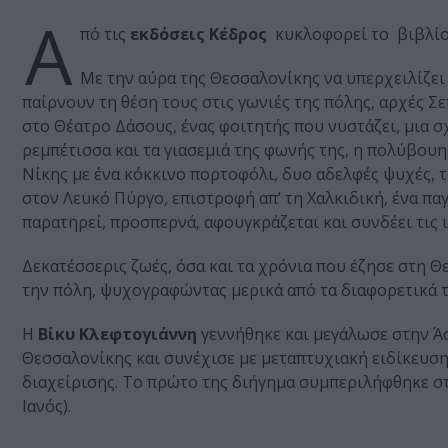
Α
πό τις
εκδόσεις Κέδρος
κυκλοφορεί το βιβλί
Με την αύρα της Θεσσαλονίκης να υπερχειλίζει 
παίρνουν τη θέση τους στις γωνιές της πόλης, αρχές Σ
στο Θέατρο Δάσους, ένας φοιτητής που νυστάζει, μια σ
ρεμπέτισσα και τα γιασεμιά της φωνής της, η πολύβου
Νίκης με ένα κόκκινο πορτοφόλι, δυο αδελφές ψυχές, τ
στον Λευκό Πύργο, επιστροφή απ’ τη Χαλκιδική, ένα παγ
παρατηρεί, προσπερνά, αφουγκράζεται και συνδέει τις ι
Δεκατέσσερις ζωές, όσα και τα χρόνια που έζησε στη Θ
την πόλη, ψυχογραφώντας μερικά από τα διαφορετικά 
Η
Βίκυ Κλεφτογιάννη
γεννήθηκε και μεγάλωσε στην Ά
Θεσσαλονίκης και συνέχισε με μεταπτυχιακή ειδίκευση
διαχείρισης. Το πρώτο της διήγημα συμπεριλήφθηκε σ
Ιανός).