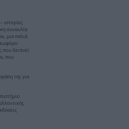
– ιστορίες
ικη συναυλία
ι, μια παλιά
 Λεωφόρο
ς που δειπνεί
ο, που
αγάπη της για
επιστήμιο
βαλλοντικής
εκδόσεις