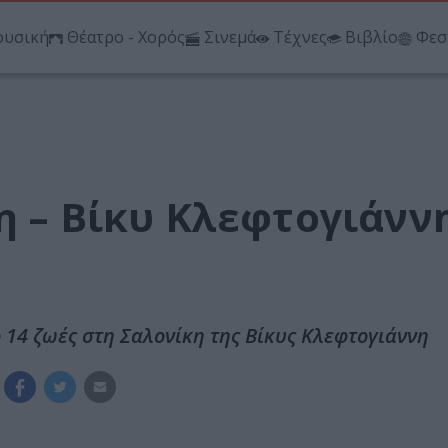
υσική
Θέατρο - Χορός
Σινεμά
Τέχνες
Βιβλίο
Φεσ
η – Βίκυ Κλεφτογιάνν
ο 14 ζωές στη Σαλονίκη της Βίκυς Κλεφτογιάννη