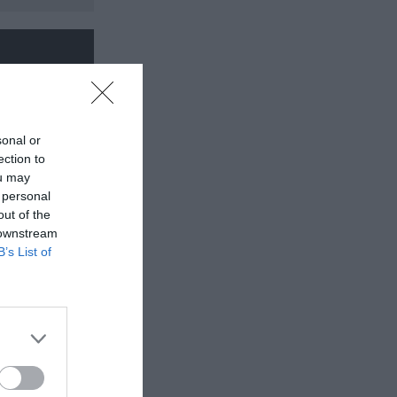
sonal or
ection to
ou may
 personal
out of the
 downstream
B’s List of