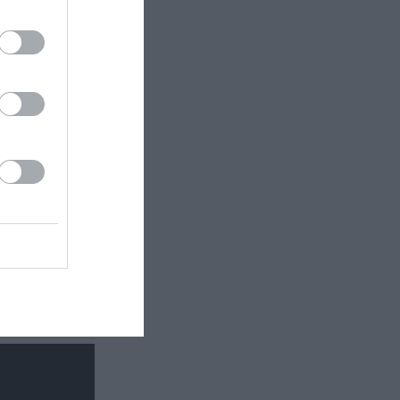
τάδι:
ματος