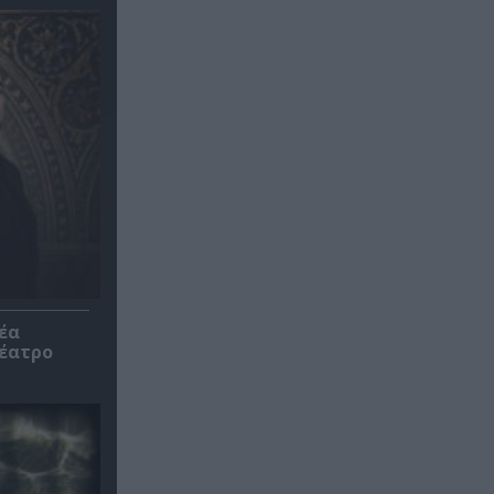
έα
θέατρο