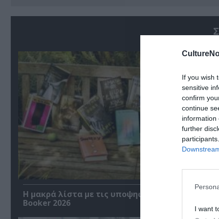
Σ
CultureNo
If you wish 
sensitive in
confirm you
continue se
information 
further disc
participants
Downstream 
Persona
Η μακρά λίστα με τις υποψηφιότητες για το Βρ
Booker 2026
I want t