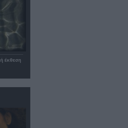
κή έκθεση